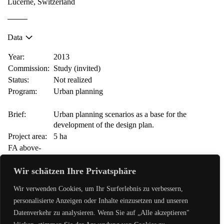
Lucerne, Switzerland
Data
Year:
2013
Commission:
Study (invited)
Status:
Not realized
Program:
Urban planning
Brief:
Urban planning scenarios as a base for the
development of the design plan.
Project area:
5 ha
FA above-
ground:
121’000 m²
Wir schätzen Ihre Privatsphäre
Client:
SBB AG Immobilien
Wir verwenden Cookies, um Ihr Surferlebnis zu verbessern,
Architecture:
Bachelard Wagner Architects, Basel & HHF
personalisierte Anzeigen oder Inhalte einzusetzen und unseren
Architects, Basel
Datenverkehr zu analysieren. Wenn Sie auf „Alle akzeptieren"